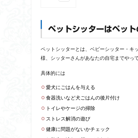
1
ペ
ッ
ト
ペットシッターはペット
シ
ッ
タ
ペットシッターとは、ベビーシッター・キ
ー
様、シッターさんがあなたの自宅までやっ
は
ペ
ッ
具体的には
ト
の
愛犬にごはんを与える
お
世
食器洗いなど犬ごはんの後片付け
話
トイレやケージの掃除
に
特
ストレス解消の遊び
化
健康に問題がないかチェック
し
た