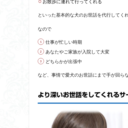
お散歩に連れて行ってくれる
サ
ー
といった基本的な犬のお世話を代行してく
ビ
ス
なので
1.1
より
仕事が忙しい時期
深い
お世
あなたやご家族が入院して大変
話を
どちらかが出張中
して
くれ
など、事情で愛犬のお世話にまで手が回ら
るサ
ービ
ス業
者も
より深いお世話をしてくれるサ
ある
1.2
ペッ
トシ
ッタ