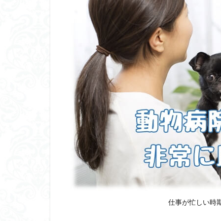
ーを
選ぶ
ポイ
ント
は保
証や
証明
が明
確な
こと
2
注
目
を
集
め
て
い
仕事が忙しい時
る
２