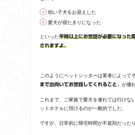
ブシ
ッタ
幼い子犬をお迎えした
ーの
愛犬が寝たきりになった
サー
ビス
といった
内容
平時以上にお世話が必要になった
＆価
されますよ。
格比
較表
2.2
それ
このようにペットシッターは業者によって
ぞれ
』が優
まで出向いてお世話してくれること
のペ
ット
シッ
これまで、ご家族で愛犬を連れては行けな
ター
ットホテルに預けるのが一般的でした。
サー
ビス
ですが、日常的に帰宅時間が不規則だった
が適
して