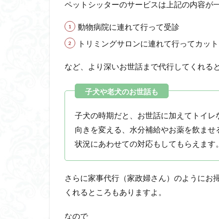
つ
ペットシッターのサービスは上記の内容が
の
ペ
動物病院に連れて行って受診
ッ
トリミングサロンに連れて行ってカット
ト
シ
ッ
など、より深いお世話まで代行してくれる
タ
ー
サ
ー
子犬の時期だと、お世話に加えてトイレ
ビ
ス
向きを変える、水分補給やお薬を飲ませ
を
状況にあわせての対応もしてもらえます
比
較
2.1
さらに家事代行（家政婦さん）のようにお
セワ
くれるところもありますよ。
クル
とオ
なので
リー