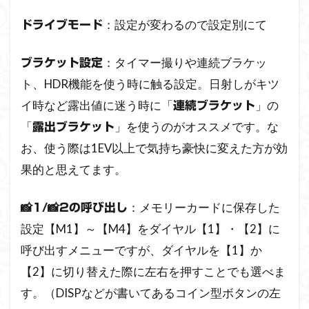
：設定が変わるので設定別にて
ドライブモード
：タイマー撮りや連続ブラケッ
ブラケット設定
ト、HDR機能を使う時に触る設定。日射しがキツ
イ時など露出値に迷う時に「
」の
連続ブラケット
「
」を使うのがオススメです。な
露出ブラケット
お、使う際は1EV以上で気持ち豪快に変えた方が効
果的と思えてます。
：メモリーカードに保存した
📸1/📸2の呼び出し
設定【M1】～【M4】をダイヤル【1】・【2】に
呼び出すメニューですが、ダイヤルを【1】か
【2】に切り替えた際に左右を押すことでも選べま
す。（DISPなどが書いてあるコイン型ボタンの左