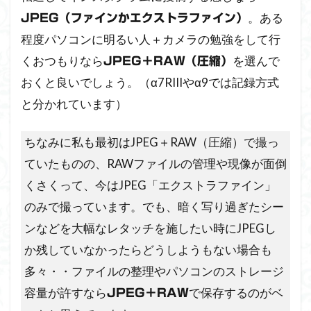
。ある
JPEG（ファインかエクストラファイン）
程度パソコンに明るい人＋カメラの勉強をして行
くおつもりなら
を選んで
JPEG＋RAW（圧縮）
おくと良いでしょう。（α7RIIIやα9では記録方式
と分かれています）
ちなみに私も最初はJPEG＋RAW（圧縮）で撮っ
ていたものの、RAWファイルの管理や現像が面倒
くさくって、今はJPEG「エクストラファイン」
のみで撮っています。でも、暗く写り過ぎたシー
ンなどを大幅なレタッチを施したい時にJPEGし
か残していなかったらどうしようもない場合も
多々・・ファイルの整理やパソコンのストレージ
容量が許すなら
で保存するのがベ
JPEG＋RAW