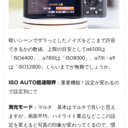
暗いシーンでザラっとしたノイズをどこまで許容
できるかの数値。上限の目安としてα6500は
「ISO6400」、α7RIIIは「ISO8000」、α7III・α9
は「ISO12800」くらいまでが無難でしょうか。
：重要機能！設定が変わるの
ISO AUTO低速限界
で設定別にて
：マルチ 基本はマルチで良いと思え
測光モード
ますが、画面平均、ハイライト重点などここの設
定を変えると写真の印象が変わってくるので、慣