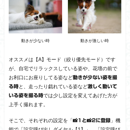
4.1
【1】：
動きの
少ない
愛犬を
撮るた
動きが少ない時
動きが激しい時
めの
「普段
使い
オススメは【A】モード（絞り優先モード）です
用」設
が、自宅でリラックスしている姿や、花壇の前で
定
お利口にお座りしてる姿など
動きが少ない姿を撮
4.2
と、走ったり戯れている姿など
る時
激しく動いて
【2】：
走って
では少し設定を変えてあげた方が
いる姿を撮る時
いるな
上手く撮れます。
ど動き
の激し
い「ア
そこで、それぞれの設定を「
」機
📸1と📸2に登録
クショ
能で「設定呼び出しダイヤル【1】」、「設定呼び