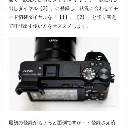
ン用」
設定
出しダイヤル【2】」に登録し、状況に合わせてモ
ード切替ダイヤルを「【1】、【2】」と切り替え
5
設
て呼び出す使い方をオススメします。
定
完
了
5.1
動物
瞳AF
が使
える
カメ
ラは
設定
を分
ける
必要
な
最初の登録がちょっと面倒ですが・・登録さえ済
し？