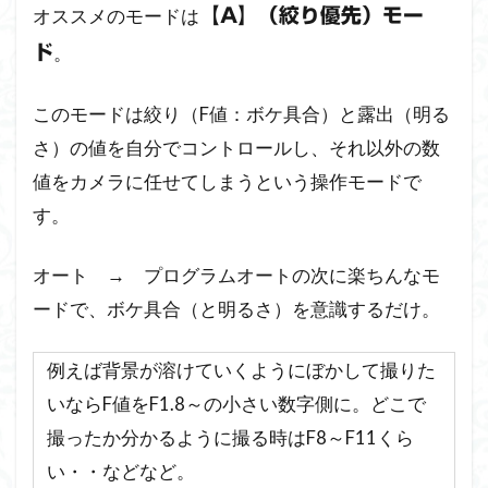
オススメのモードは
【A】（絞り優先）モー
2.1
【A】
。
ド
モー
ドの
異な
このモードは絞り（F値：ボケ具合）と露出（明る
る設
さ）の値を自分でコントロールし、それ以外の数
定を
ダイ
値をカメラに任せてしまうという操作モードで
ヤル
す。
【1】
【2】
に登
オート → プログラムオートの次に楽ちんなモ
録し
ードで、ボケ具合（と明るさ）を意識するだけ。
て使
い分
け
例えば背景が溶けていくようにぼかして撮りた
3
いならF値をF1.8～の小さい数字側に。どこで
α全
撮ったか分かるように撮る時はF8～F11くら
機種
い・・などなど。
おお