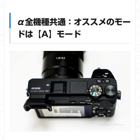
の撮影
は初期
設定＋
α全機種共通：オススメのモー
オート
モード
ドは【A】モード
では物
足りな
い！？
2
α
全機
種共
通：
オス
スメ
のモ
ード
は
【A】
モー
ド