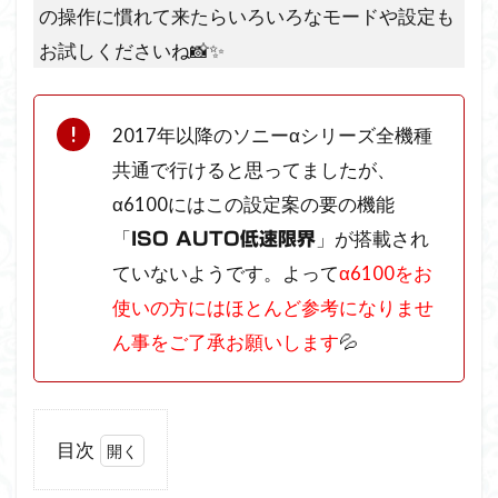
の操作に慣れて来たらいろいろなモードや設定も
お試しくださいね📸✨
2017年以降のソニーαシリーズ全機種
共通で行けると思ってましたが、
α6100にはこの設定案の要の機能
「
」が搭載され
ISO AUTO低速限界
ていないようです。よって
α6100をお
使いの方にはほとんど参考になりませ
ん事をご了承お願いします
💦
目次
1
犬