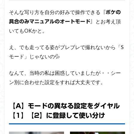
むね
共
そんな写り方を自分の好みで操作できる
『ボケの
通：
とお考え頂
オス
具合のみマニュアルのオートモード』
スメ
いてもOKかと。
の設
定
え、でも走ってる姿がブレブレで撮れないから「S
3.1
モード」じゃないの💦
モード
【1】・
【2】と
なんて、当時の私は困惑していましたが・・シー
も共通
ン別に合わせた設定をすれば大丈夫です。
の設定
4
【1】
【A】モードの異なる設定をダイヤル
と
【2】
【1】【2】に登録して使い分け
で変
える
設定