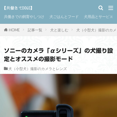
共働きでの飼育やしつけ
犬ごはんとフード
犬用品とサービス
HOME
記事一覧
犬と楽しむ
犬（小型犬）撮影のカメ
ソニーのカメラ「αシリーズ」の犬撮り設
定とオススメの撮影モード
犬（小型犬）撮影のカメラとレンズ