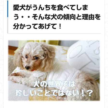
食べて
愛犬がうんちを食べてしま
しま
う・・
う・・そんな犬の傾向と理由を
そんな
犬の傾
分かってあげて！
向と理
由を分
かって
あげ
て！
1.1
ウン
チを
食べ
てし
まう
犬の
傾向
につ
いて