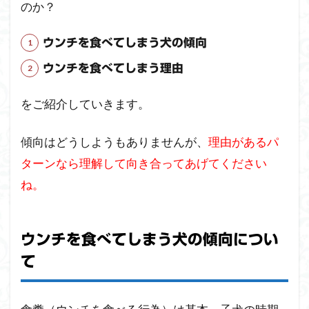
のか？
に出
来る
こ
ウンチを食べてしまう犬の傾向
と
～お
ウンチを食べてしまう理由
さら
い～
をご紹介していきます。
2
犬が
傾向はどうしようもありませんが、
理由があるパ
ウン
ターンなら理解して向き合ってあげてください
チを
食べ
ね。
ちゃ
う傾
向と
理由
ウンチを食べてしまう犬の傾向につい
につ
て
い
て
～ま