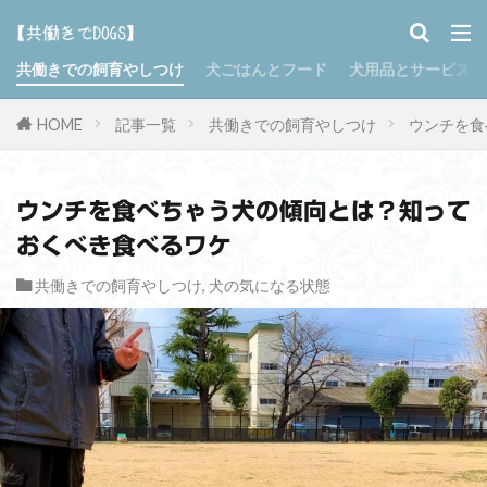
共働きでの飼育やしつけ
犬ごはんとフード
犬用品とサービス
HOME
記事一覧
共働きでの飼育やしつけ
ウンチを食
ウンチを食べちゃう犬の傾向とは？知って
おくべき食べるワケ
共働きでの飼育やしつけ
,
犬の気になる状態