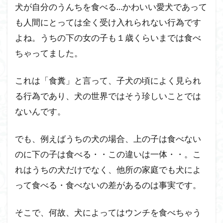
犬が自分のうんちを食べる…かわいい愛犬であって
1.2
オス犬
も人間にとっては全く受け入れられない行為です
でも食
よね。うちの下の女の子も１歳くらいまでは食べ
べてし
ちゃってました。
まうこ
と
が・・
これは「食糞」と言って、子犬の頃によく見られ
その理
由と
る行為であり、犬の世界ではそう珍しいことでは
は！？
ないんです。
1.3
犬が
でも、例えばうちの犬の場合、上の子は食べない
ウン
のに下の子は食べる・・この違いは一体・・。こ
チを
食べ
れはうちの犬だけでなく、他所の家庭でも犬によ
るの
って食べる・食べないの差があるのは事実です。
を止
めさ
せる
そこで、何故、犬によってはウンチを食べちゃう
ため