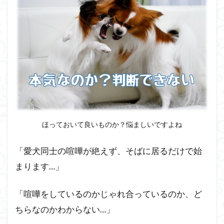
が重
要
1.1
危険
な犬
の喧
嘩を
判断
する
目安
2
ほっておいて良いものか？悩ましいですよね
犬
の
「愛犬同士の喧嘩が絶えず、そばに居るだけで始
多
まります…」
頭
飼
い
「喧嘩をしているのかじゃれ合っているのか、ど
で
愛
ちらなのかわからない…」
犬