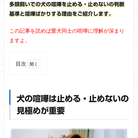
多頭飼いでの犬の喧嘩を止める・止めないの判断
基準と喧嘩ばかりする理由をご紹介します。
この記事を読めば愛犬同士の喧嘩に理解が深まり
ますよ。
目次
1
犬の
喧嘩
は止
犬の喧嘩は止める・止めないの
め
る・
見極めが重要
止め
ない
の見
極め