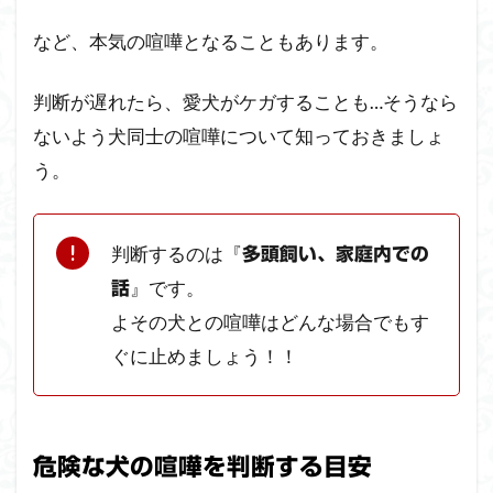
る原
など、本気の喧嘩となることもあります。
因と
対策
方法
判断が遅れたら、愛犬がケガすることも…そうなら
2.3
ないよう犬同士の喧嘩について知っておきましょ
犬の
う。
喧嘩
を止
める
方法
判断するのは『
多頭飼い、家庭内での
』です。
2.4
話
止め
よその犬との喧嘩はどんな場合でもす
ない
ぐに止めましょう！！
方が
よい
犬の
喧嘩
危険な犬の喧嘩を判断する目安
3