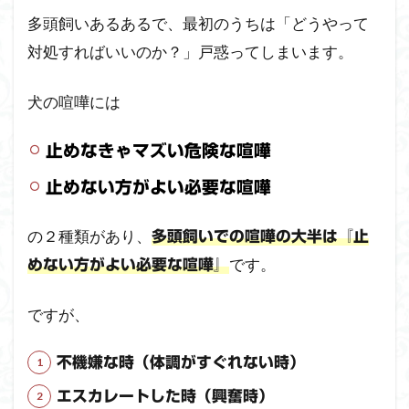
同
多頭飼いあるあるで、最初のうちは「どうやって
士
が
対処すればいいのか？」戸惑ってしまいます。
喧
嘩
犬の喧嘩には
す
る
理
止めなきゃマズい危険な喧嘩
由
止めない方がよい必要な喧嘩
2.1
私た
の２種類があり、
ちと
多頭飼いでの喧嘩の大半は『止
の暮
です。
めない方がよい必要な喧嘩』
らし
の場
合
ですが、
2.2
不機嫌な時（体調がすぐれない時）
犬が
喧嘩
エスカレートした時（興奮時）
をす