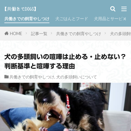
共働きでの飼育やしつけ
犬ごはんとフード
犬用品とサービス
HOME
記事一覧
共働きでの飼育やしつけ
犬の多頭飼
犬の多頭飼いの喧嘩は止める・止めない？
判断基準と喧嘩する理由
共働きでの飼育やしつけ
,
犬の多頭飼いについて