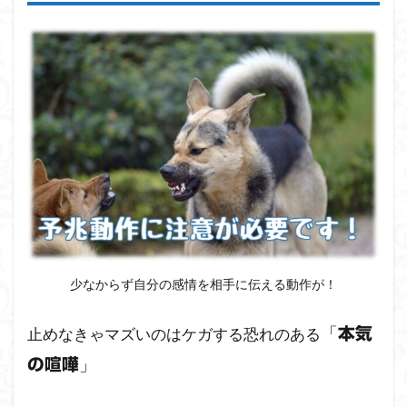
犬の
喧嘩
につ
い
て
～ま
とめ
～
少なからず自分の感情を相手に伝える動作が！
「
止めなきゃマズいのはケガする恐れのある
本気
」
の喧嘩