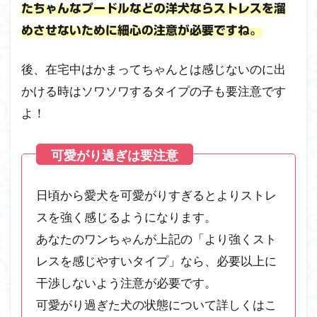
たちゃんなプードルなどの洋犬ならストレスを溜
溜
ま
めさせないために細心の注意が必要ですね。
り
に
後、在宅中はかまってちゃんとは感じないのに出
く
い
かける時はソワソワするタイプの子も要注意です
環
よ！
境
の
作
り
方
日頃から愛犬を可愛がりすぎるとよりストレ
2.1
スを強く感じるようになります。
何故
狭い
あなたのワンちゃんが上記の「より強くスト
空間
レスを感じやすいタイプ」なら、必要以上に
が良
い
干渉しないよう注意が必要です。
の？
可愛がり過ぎた犬の状態について詳しくはこ