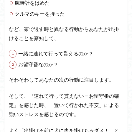
腕時計をはめた
け方
クルマのキーを持った
3
お留
など、家で過す時と異なる行動からあなたが出掛
守番
中の
けることを察知して、
スト
レス
一緒に連れて行って貰えるのか？
を溜
めさ
お留守番なのか？
せな
い方
法
そわそわしてあなたの次の行動に注目します。
～ま
とめ
そして、『連れて行って貰えない＝お留守番の確
～
定』を感じた時、「置いて行かれた不安」による
強いストレスを感じるのです。
よく「出掛ける前に犬に声を掛けちゃダメ！」と