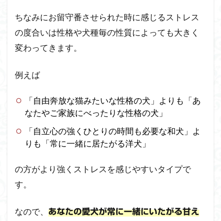
留守
番の
ちなみにお留守番させられた時に感じるストレス
スト
の度合いは性格や犬種毎の性質によっても大きく
レス
はお
変わってきます。
出か
け後
例えば
30分
ほど
感じ
「自由奔放な猫みたいな性格の犬」よりも「あ
続け
なたやご家族にべったりな性格の犬」
てい
る
「自立心の強くひとりの時間も必要な和犬」よ
りも「常に一緒に居たがる洋犬」
2
犬
の方がより強くストレスを感じやすいタイプで
の
ス
す。
ト
レ
ス
なので、
あなたの愛犬が常に一緒にいたがる甘え
が