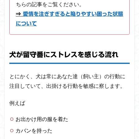
2.2
ちらの記事をご覧ください。
一緒
⇒
愛情を注ぎすぎると陥りやすい困った状態
にい
る時
について
間を
スト
レス
ケア
犬が留守番にストレスを感じる流れ
に当
てる
2.3
とにかく、犬は常にあなた達（飼い主）の行動に
留守
注目していて、出掛ける行動を敏感に察します。
番が
スト
レス
例えば
にな
らな
いよ
お出かけ用の服を着た
うに
カバンを持った
する
しつ