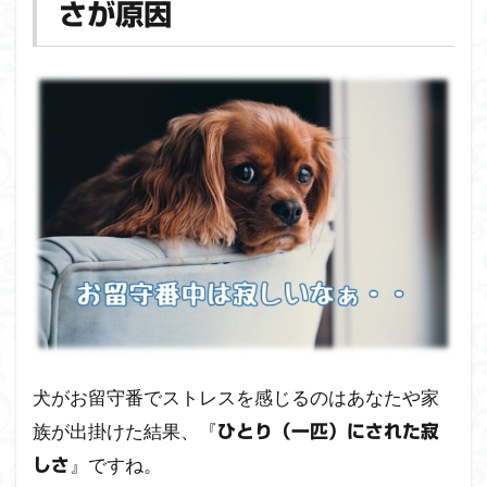
レス
さが原因
はひ
とり
（一
匹）
にさ
れた
寂し
さが
原因
1.1
犬が
留守
番に
スト
レス
を感
犬がお留守番でストレスを感じるのはあなたや家
じる
族が出掛けた結果、『
流れ
ひとり（一匹）にされた寂
』ですね。
しさ
1.2