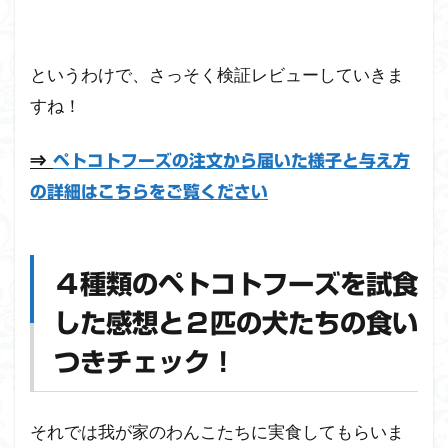
フー
ズ
『ポ
ー
というわけで、さっそく検証レビューしていきま
ク』
すね！
の２
匹の
食い
⇒
ペトコトフーズの注文から届いた様子と与え方
つき
具合
の詳細はこちらをご覧ください
を検
証
【２
食
４種類のペトコトフーズを試食
目】
（タ
した感想と２匹の犬たちの食い
ップ
つきチェック！
で開
きま
す）
それでは我が家のわんこたちに実食してもらいま
3