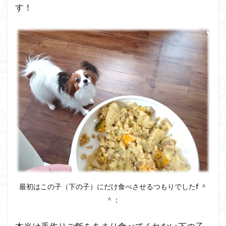
ペト
す！
コト
フー
ズを
２匹
の犬
に与
えた
私の
感想
と評
価！
3.1
ペト
コト
フー
ズの
最初はこの子（下の子）にだけ食べさせるつもりでしたf ＾
良か
＾；
った
とこ