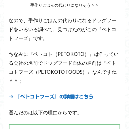
犬た
手作りごはんの代わりになりそう＾＾
ちの
食い
つき
なので、手作りごはんの代わりになるドッグフー
チェ
ドをいろいろ調べて、見つけたのがこの『ペトコ
ッ
ク！
トフーズ』です。
2.1
チキ
ちなみに『ペトコト（PETOKOTO）』は作ってい
ン
（Chicken）
る会社の名前でドッグフード自体の名前は『ペト
を試食した
コトフーズ（PETOKOTO FOODS）』なんですね
感想と２匹
の食いつき
＾＾；
具合を検証
【１食目】
⇒ 『ペトコトフーズ』の詳細はこちら
2.2
ペト
選んだのは以下の理由からです。
コト
フー
ズ