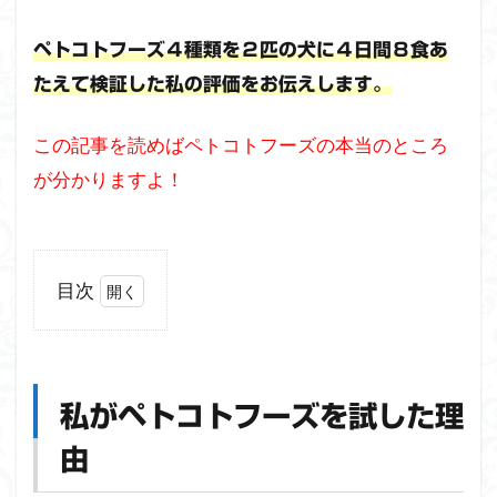
ペトコトフーズ４種類を２匹の犬に４日間８食あ
たえて検証した私の評価をお伝えします。
この記事を読めばペトコトフーズの本当のところ
が分かりますよ！
目次
1
私
が
ペ
私がペトコトフーズを試した理
ト
コ
由
ト
フ