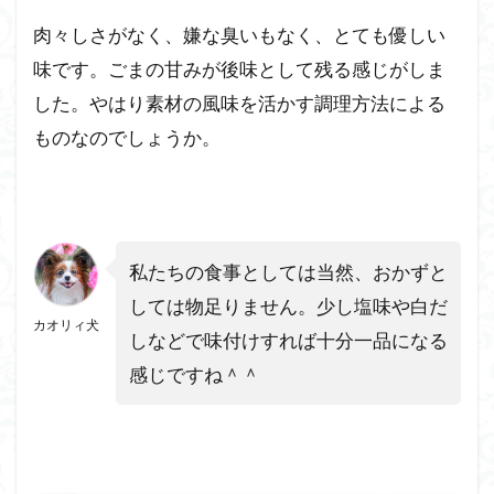
る方
法
肉々しさがなく、嫌な臭いもなく、とても優しい
３：
味です。ごまの甘みが後味として残る感じがしま
凍っ
たま
した。やはり素材の風味を活かす調理方法による
まレ
ものなのでしょうか。
ンジ
でチ
ン
9
ペ
私たちの食事としては当然、おかずと
ト
しては物足りません。少し塩味や白だ
コ
カオリィ犬
ト
しなどで味付けすれば十分一品になる
公
感じですね＾＾
式
サ
イ
ト
の
マ