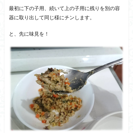
方
最初に下の子用、続いて上の子用に残りを別の容
に
つ
器に取り出して同じ様にチンします。
い
て
と、先に味見を！
8
ペ
ト
コ
ト
フ
ー
ズ
の
３
つ
の
温
め
方