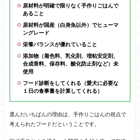
『チ
原材料が明確で限りなく手作りごはんで
キ
あること
ン』
の２
原材料が国産（白身魚以外）でヒューマ
匹の
ングレード
食い
つき
栄養バランスが優れていること
具合
添加物（着色料、乳化剤、増粘安定剤、
を検
証
合成香料、保存料、酸化防止剤など）未
【２
使用
食
フード診断をしてくれる（愛犬に必要な
目】
（タ
１日の食事量を計算してくれる）
ップ
で開
きま
選んだいちばんの理由は、手作りごはんの視点で
す）
考えられたフードだということです。
2.3
ビ
ーフ