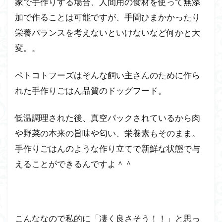
家で手作りする場合、人間用の食材を使って無添
（Beef）
を試食し
加で作ることは可能ですが、手間ひまかかったり
た感想と
栄養バランスを考えないといけないなど何かと大
２匹の食
いつき具
変。。
合を検証
【１食
目】
ペトコトフーズはそんな飼い主さんのために作ら
れた手作りごはん品質のドッグフード。
2.4
ペト
コト
低温調理された後、真空パックされているから肉
フー
や野菜の本来の旨味や匂い、栄養素もそのまま。
ズ
『ビ
手作りごはんのような作り立てで新鮮な状態で与
ー
えることができるんですよ＾＾
フ』
の２
匹の
食い
つき
こんななので私的に「凄く良さそう！！」と思っ
具合