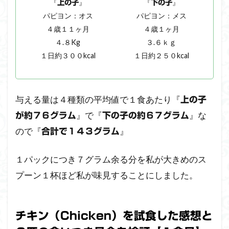
『
』
『
』
上の子
下の子
ゃ
パピヨン：オス
パピヨン：メス
ん
４歳１１ヶ月
４歳１ヶ月
と
４.８Kg
３.６ｋｇ
飼
い
１日約３００kcal
１日約２５０kcal
主
さ
ん
与える量は４種類の平均値で１食あたり『
上の子
5
』で『
』な
が約７６グラム
下の子の約６７グラム
ペ
ト
ので『
』
合計で１４３グラム
コ
ト
１パックにつき７グラム余る分を私が大きめのス
フ
ー
プーン１杯ほど私が味見することにしました。
ズ
の
注
文
チキン（Chicken）を試食した感想と
し