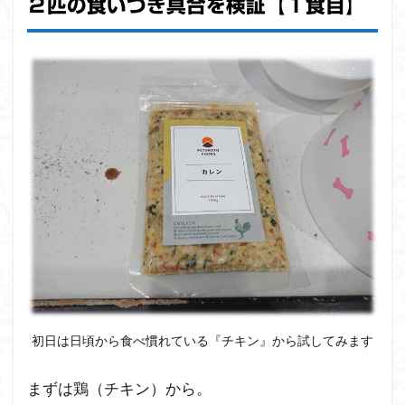
２匹の食いつき具合を検証【１食目】
た
手
順
と
注
意
事
項
6
ペ
ト
コ
ト
フ
ー
ズ
が
初日は日頃から食べ慣れている『チキン』から試してみます
届
い
まずは鶏（チキン）から。
た