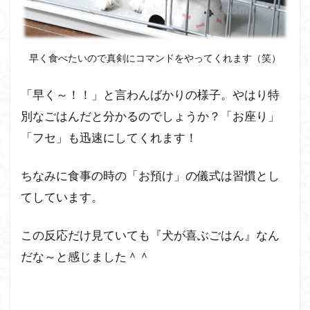
フー
ズの
購入
関係
早く食べたいので真剣にコマンドをやってくれます（笑）
の情
報
「早く～！！」と言わんばかりの様子。やはり特
～ま
とめ
別なごはんだと分かるのでしょうか？「お座り」
～
「フセ」も迅速にしてくれます！
10
『ペ
ちなみに食事の時の「お預け」の儀式は習慣とし
トコ
てしています。
トフ
ー
ズ』
この反応だけ見ていても『犬が喜ぶごはん』なん
の原
だな～と感じました＾＾
材料
や栄
養バ
ラン