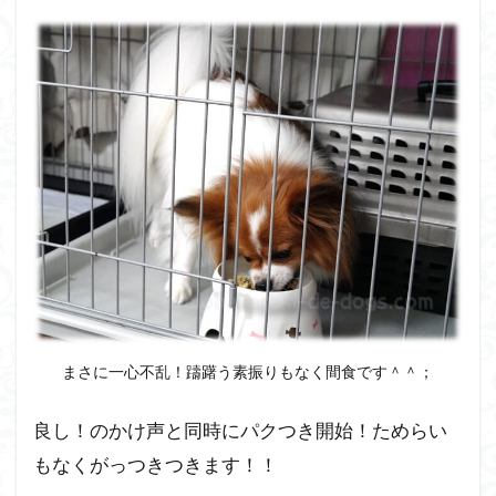
スの
詳細
10.1
ペトコ
トフー
ズ４種
類のメ
ニュー
の詳細
11
ペト
コト
フー
ズは
まさに一心不乱！躊躇う素振りもなく間食です＾＾；
とて
も優
れた
良し！のかけ声と同時にパクつき開始！ためらい
ドッ
もなくがっつきつきます！！
グフ
ード