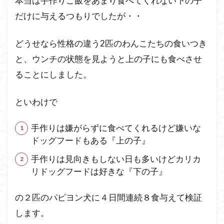
本当は手作りご飯をあまり食べてくれない下の子
ろ
だけに与えるつもりでしたが・・
3.2
『ペ
トコ
どうせなら性格の違う2匹のわんこたちの食いつき
トフ
と、ウンチの状態を見ようと上の子にも食べさせ
ー
ズ』
ることにしました。
の気
にな
といわけで
った
とこ
ろ
手作りは嫌がらずに食べてくれるけど嫌いな
ドッグフードもある『上の子』
3.3
私的
手作りは見向きもしない日も多いけどカリカ
ペト
リドッグフードは好きな『下の子』
コト
フー
の２匹のパピヨン犬に４日間連続８食与えて検証
ズの
評価
します。