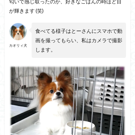
匂いで感じ取ったのか、好きなごはんの時ほど目
ン
に
が輝きます (笑)
つ
い
て
食べてる様子はとーさんにスマホで動
9.1
画を撮ってもらい、私はカメラで撮影
カオリィ犬
ペト
します。
コト
フー
ズの
解約
は簡
単で
した
【心
配無
用】
9.2
ペト
コト