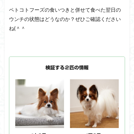
4
ペ
ペトコトフーズの食いつきと併せて食べた翌日の
ト
ウンチの状態はどうなのか？ぜひご確認ください
コ
ト
ね(＾＾ ゞ
フ
ー
ズ
が
オ
ス
検証する２匹の情報
ス
メ
な
の
は
こ
ん
な
ワ
ン
ち