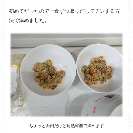
様
子
初めてだったので一食ずつ取りだしてチンする方
と
詳
法で温めました。
細
の
レ
ビ
ュ
ー
7
ペ
ト
コ
ト
フ
ー
ズ
の
与
ちょっと面倒だけど耐熱容器で温めます
え