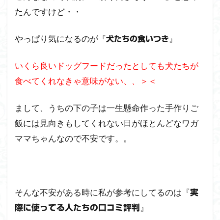
を検
たんですけど・・
証
【２
食
やっぱり気になるのが
『
』
犬たちの食いつき
目】
（タ
いくら良いドッグフードだったとしても犬たちが
ップ
で開
食べてくれなきゃ意味がない、、＞＜
きま
す）
まして、うちの下の子は一生懸命作った手作りご
2.5
フ
飯には見向きもしてくれない日がほとんどなワガ
ィッシ
ママちゃんなので不安です。。
ュ
（Fish）
を試食
した感
想と２
匹の食
そんな不安がある時に私が参考にしてるのは『
実
いつき
』
際に使ってる人たちの口コミ評判
具合を