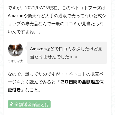
検証
【１食
ですが、2021/07/19現在、このペトコトフーズは
目】
Amazonや楽天など大手の通販で売ってない公式シ
2.6
ョップの専売品なんで一般の口コミが見当たらな
ペト
いんですよね。。
コト
フー
ズ
Amazonなどで口コミを探したけど見
『フ
ィッ
当たりませんでした＞＜
シ
カオリィ犬
ュ』
の２
なので、迷ってたのですが・・ペトコトの販売ペ
匹の
食い
ージをよく読んでみると『
２０日間の全額返金保
つき
』なこと。
証付き
具合
を検
証
全額返金保証とは
【２
食