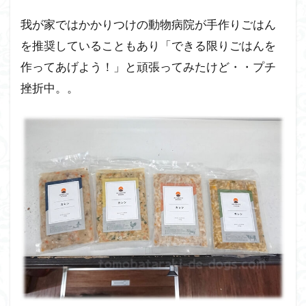
ー
我が家ではかかりつけの動物病院が手作りごはん
ズ
を
を推奨していることもあり「できる限りごはんを
試
作ってあげよう！」と頑張ってみたけど・・プチ
し
た
挫折中。。
理
由
2
４種
類の
ペト
コト
フー
ズを
試食
した
感想
と２
匹の