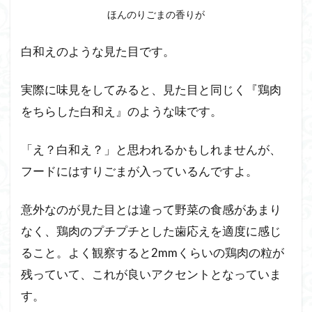
8.1
ほんのりごまの香りが
温め
る方
白和えのような見た目です。
法
１：
レン
実際に味見をしてみると、見た目と同じく『鶏肉
ジで
をちらした白和え』のような味です。
チン
8.2
「え？白和え？」と思われるかもしれませんが、
温め
フードにはすりごまが入っているんですよ。
る方
法
２：
意外なのが見た目とは違って野菜の食感があまり
ぬる
なく、鶏肉のプチプチとした歯応えを適度に感じ
ま湯
で温
ること。よく観察すると2mmくらいの鶏肉の粒が
める
残っていて、これが良いアクセントとなっていま
8.3
す。
温め