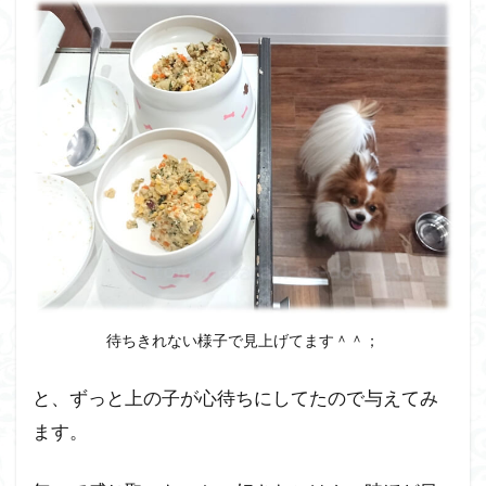
イ
ペ
ー
ジ
で
で
き
る
事
と
継
続
購
入
の
待ちきれない様子で見上げてます＾＾；
お
ト
と、ずっと上の子が心待ちにしてたので与えてみ
ク
ます。
な
プ
ラ