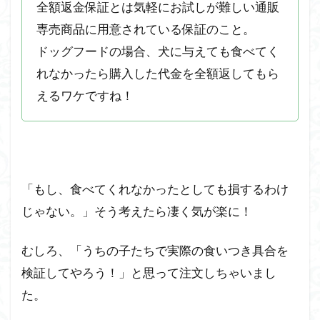
全額返金保証とは気軽にお試しが難しい通販
目】
（タ
専売商品に用意されている保証のこと。
ップ
ドッグフードの場合、犬に与えても食べてく
で開
きま
れなかったら購入した代金を全額返してもら
す）
えるワケですね！
2.7
ポ
ーク
（Pork）
を試食し
た感想と
「もし、食べてくれなかったとしても損するわけ
２匹の食
いつき具
じゃない。」そう考えたら凄く気が楽に！
合を検証
【１食
目】
むしろ、「うちの子たちで実際の食いつき具合を
検証してやろう！」と思って注文しちゃいまし
2.8
ペト
た。
コト