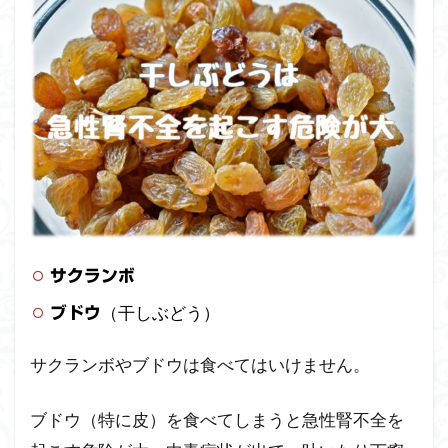
き
に
す
べ
き
事
3
犬
に食べ
させな
い方が
よい食
べ物
サクランボ
（食
材）
（干しぶどう）
ブドウ
～まと
め～
サクランボやブドウは食べてはいけません。
ブドウ（特に皮）を食べてしまうと急性腎不全を