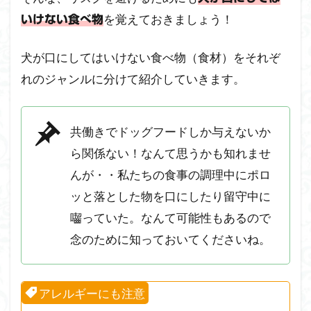
える
を覚えておきましょう！
いけない食べ物
際に
注意
が必
犬が口にしてはいけない食べ物（食材）をそれぞ
要な
れのジャンルに分けて紹介していきます。
野菜
類
1.4
共働きでドッグフードしか与えないか
犬が
食べ
ら関係ない！なんて思うかも知れませ
させ
んが・・私たちの食事の調理中にポロ
ない
方が
ッと落とした物を口にしたり留守中に
よい
囓っていた。なんて可能性もあるので
その
他の
念のために知っておいてくださいね。
食材
1.5
アレルギーにも注意
喉や
胃や