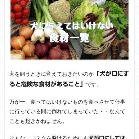
犬が
食べ
させ
ては
いけ
ない
果物
類
1.2
犬に
犬を飼うときに覚えておきたいのが
「犬が口にす
あた
です。
ると危険な食材があること」
えて
はい
けな
万が一、食べてはいけないものを食べさせて仕事
い野
菜類
に行っている間に倒れてしまっていた・・なんて
ことも起きかねません。
1.3
犬に
あた
そんな、リスクを避けるためにも
犬が口にしては