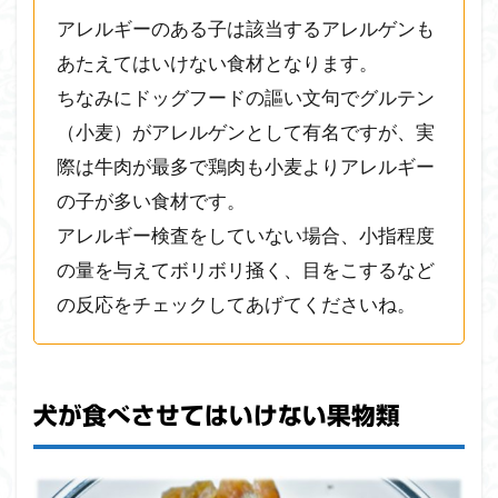
腸を
アレルギーのある子は該当するアレルゲンも
傷つ
あたえてはいけない食材となります。
ける
可能
ちなみにドッグフードの謳い文句でグルテン
性が
（小麦）がアレルゲンとして有名ですが、実
ある
もの
際は牛肉が最多で鶏肉も小麦よりアレルギー
の子が多い食材です。
2
犬
アレルギー検査をしていない場合、小指程度
が
の量を与えてボリボリ掻く、目をこするなど
危
な
の反応をチェックしてあげてくださいね。
い
食
材
を
食
犬が食べさせてはいけない果物類
べ
た
と