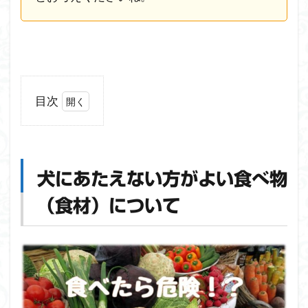
目次
1
犬に
あた
えな
犬にあたえない方がよい食べ物
い方
がよ
（食材）について
い食
べ物
（食
材）
につ
いて
1.1